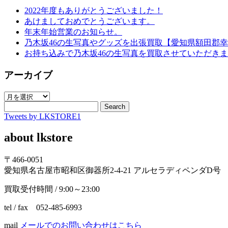
2022年度もありがとうございました！
あけましておめでとうございます。
年末年始営業のお知らせ。
乃木坂46の生写真やグッズを出張買取【愛知県額田郡
お持ち込みで乃木坂46の生写真を買取させていただき
アーカイブ
ア
ー
Search
Tweets by LKSTORE1
カ
イ
about lkstore
ブ
〒466-0051
愛知県名古屋市昭和区御器所2-4-21 アルセラディペンダD号
買取受付時間 / 9:00～23:00
tel / fax 052-485-6993
mail
メールでのお問い合わせはこちら