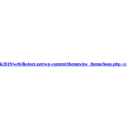
/lk2019/web/lkstore.net/wp-content/themes/gw_theme/loop.php
on