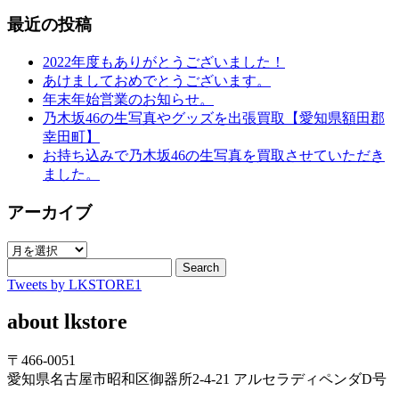
最近の投稿
2022年度もありがとうございました！
あけましておめでとうございます。
年末年始営業のお知らせ。
乃木坂46の生写真やグッズを出張買取【愛知県額田郡
幸田町】
お持ち込みで乃木坂46の生写真を買取させていただき
ました。
アーカイブ
ア
ー
Search
Tweets by LKSTORE1
カ
イ
about lkstore
ブ
〒466-0051
愛知県名古屋市昭和区御器所2-4-21 アルセラディペンダD号