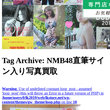
Tag Archive: NMB48直筆サイ
ン入り写真買取
Warning
: Use of undefined constant loop_post - assumed
'loop_post' (this will throw an Error in a future version of PHP) in
/home/users/0/lk2019/web/lkstore.net/wp-
content/themes/gw_theme/loop.php
on line
10