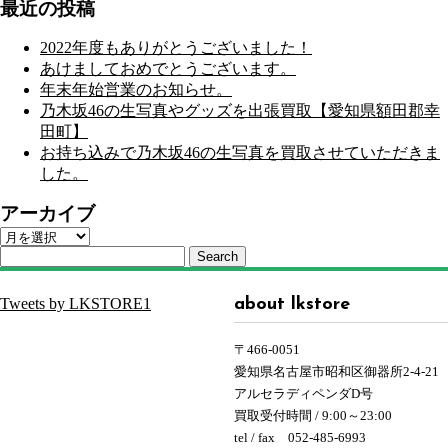
最近の投稿
2022年度もありがとうございました！
あけましておめでとうございます。
年末年始営業のお知らせ。
乃木坂46の生写真やグッズを出張買取【愛知県額田郡幸
田町】
お持ち込みで乃木坂46の生写真を買取させていただきま
した。
アーカイブ
ア
ー
Search
カ
イ
Tweets by LKSTORE1
about lkstore
ブ
〒466-0051
愛知県名古屋市昭和区御器所2-4-21
アルセラディペンダD号
買取受付時間 / 9:00～23:00
tel / fax 052-485-6993