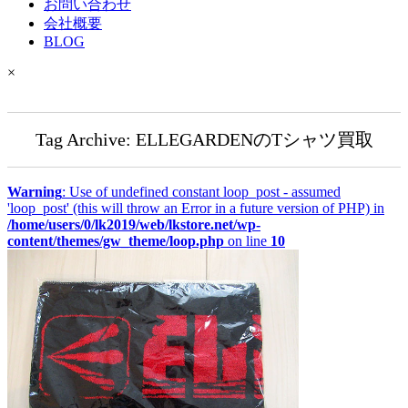
お問い合わせ
会社概要
BLOG
×
Tag Archive: ELLEGARDENのTシャツ買取
Warning
: Use of undefined constant loop_post - assumed
'loop_post' (this will throw an Error in a future version of PHP) in
/home/users/0/lk2019/web/lkstore.net/wp-
content/themes/gw_theme/loop.php
on line
10