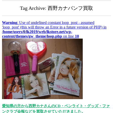
Tag Archive: 西野カナパンフ買取
Warning
: Use of undefined constant loop_post - assumed
'loop_post' (this will throw an Error in a future version of PHP) in
/home/users/0/lk2019/web/lkstore.net/wp-
content/themes/gw_theme/loop.php
on line
10
愛知県の方から西野カナさんのCD・ペンライト・グッズ・ファ
ンクラブ会報などを買取させていただきました。