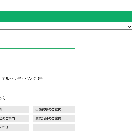
1 アルセラディペンダD号
ちら
要
出張買取のご案内
取のご案内
買取品目のご案内
合わせ