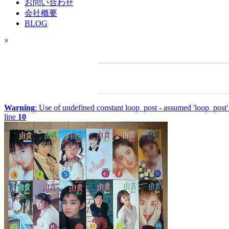
お問い合わせ
会社概要
BLOG
×
Warning
: Use of undefined constant loop_post - assumed 'loop_post' 
line
10