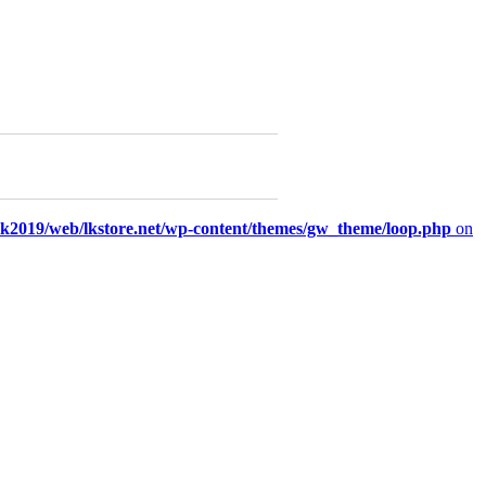
/lk2019/web/lkstore.net/wp-content/themes/gw_theme/loop.php
on