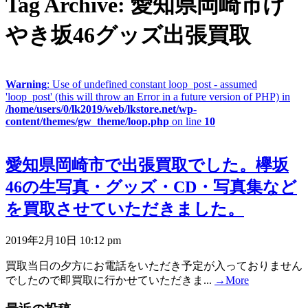
Tag Archive: 愛知県岡崎市け
やき坂46グッズ出張買取
Warning
: Use of undefined constant loop_post - assumed
'loop_post' (this will throw an Error in a future version of PHP) in
/home/users/0/lk2019/web/lkstore.net/wp-
content/themes/gw_theme/loop.php
on line
10
愛知県岡崎市で出張買取でした。欅坂
46の生写真・グッズ・CD・写真集など
を買取させていただきました。
2019年2月10日 10:12 pm
買取当日の夕方にお電話をいただき予定が入っておりません
でしたので即買取に行かせていただきま...
→More