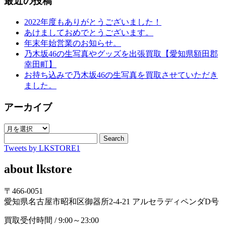
最近の投稿
2022年度もありがとうございました！
あけましておめでとうございます。
年末年始営業のお知らせ。
乃木坂46の生写真やグッズを出張買取【愛知県額田郡
幸田町】
お持ち込みで乃木坂46の生写真を買取させていただき
ました。
アーカイブ
ア
ー
Search
Tweets by LKSTORE1
カ
イ
about lkstore
ブ
〒466-0051
愛知県名古屋市昭和区御器所2-4-21 アルセラディペンダD号
買取受付時間 / 9:00～23:00