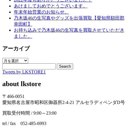
あけましておめでとうございます。
年末年始営業のお知らせ。
乃木坂46の生写真やグッズを出張買取【愛知県額田郡
幸田町】
お持ち込みで乃木坂46の生写真を買取させていただき
ました。
アーカイブ
ア
ー
Search
Tweets by LKSTORE1
カ
イ
about lkstore
ブ
〒466-0051
愛知県名古屋市昭和区御器所2-4-21 アルセラディペンダD号
買取受付時間 / 9:00～23:00
tel / fax 052-485-6993