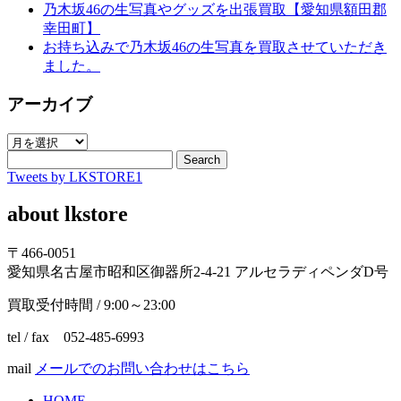
乃木坂46の生写真やグッズを出張買取【愛知県額田郡
幸田町】
お持ち込みで乃木坂46の生写真を買取させていただき
ました。
アーカイブ
ア
ー
Search
Tweets by LKSTORE1
カ
イ
about lkstore
ブ
〒466-0051
愛知県名古屋市昭和区御器所2-4-21 アルセラディペンダD号
買取受付時間 / 9:00～23:00
tel / fax 052-485-6993
mail
メールでのお問い合わせはこちら
HOME