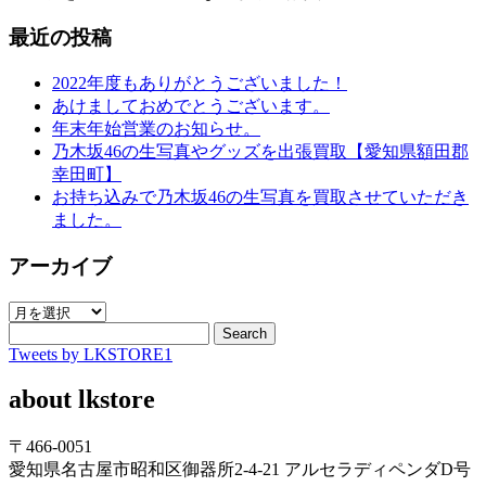
最近の投稿
2022年度もありがとうございました！
あけましておめでとうございます。
年末年始営業のお知らせ。
乃木坂46の生写真やグッズを出張買取【愛知県額田郡
幸田町】
お持ち込みで乃木坂46の生写真を買取させていただき
ました。
アーカイブ
ア
ー
Search
Tweets by LKSTORE1
カ
イ
about lkstore
ブ
〒466-0051
愛知県名古屋市昭和区御器所2-4-21 アルセラディペンダD号