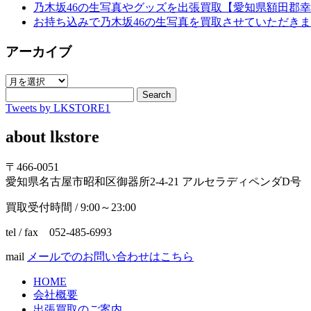
乃木坂46の生写真やグッズを出張買取【愛知県額田郡
お持ち込みで乃木坂46の生写真を買取させていただき
アーカイブ
ア
ー
Search
Tweets by LKSTORE1
カ
イ
about lkstore
ブ
〒466-0051
愛知県名古屋市昭和区御器所2-4-21 アルセラディペンダD号
買取受付時間 / 9:00～23:00
tel / fax 052-485-6993
mail
メールでのお問い合わせはこちら
HOME
会社概要
出張買取のご案内