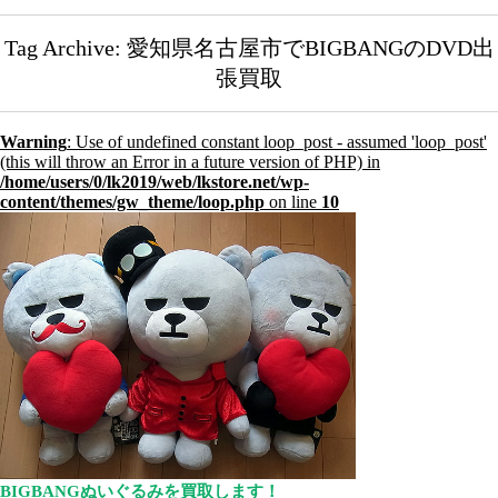
Tag Archive: 愛知県名古屋市でBIGBANGのDVD出
張買取
Warning
: Use of undefined constant loop_post - assumed 'loop_post'
(this will throw an Error in a future version of PHP) in
/home/users/0/lk2019/web/lkstore.net/wp-
content/themes/gw_theme/loop.php
on line
10
BIGBANGぬいぐるみを買取します！