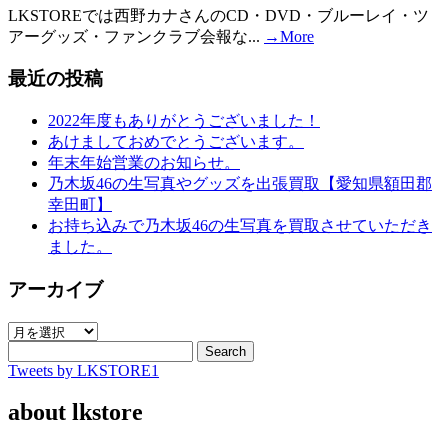
LKSTOREでは西野カナさんのCD・DVD・ブルーレイ・ツ
アーグッズ・ファンクラブ会報な...
→More
最近の投稿
2022年度もありがとうございました！
あけましておめでとうございます。
年末年始営業のお知らせ。
乃木坂46の生写真やグッズを出張買取【愛知県額田郡
幸田町】
お持ち込みで乃木坂46の生写真を買取させていただき
ました。
アーカイブ
ア
ー
Search
Tweets by LKSTORE1
カ
イ
about lkstore
ブ