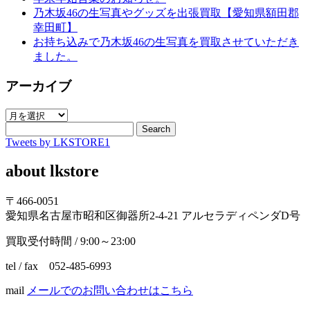
乃木坂46の生写真やグッズを出張買取【愛知県額田郡
幸田町】
お持ち込みで乃木坂46の生写真を買取させていただき
ました。
アーカイブ
ア
ー
Search
Tweets by LKSTORE1
カ
イ
about lkstore
ブ
〒466-0051
愛知県名古屋市昭和区御器所2-4-21 アルセラディペンダD号
買取受付時間 / 9:00～23:00
tel / fax 052-485-6993
mail
メールでのお問い合わせはこちら