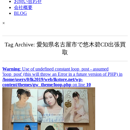
お問い合わせ
会社概要
BLOG
×
Tag Archive: 愛知県名古屋市で悠木碧CD出張買
取
Warning
: Use of undefined constant loop_post - assumed
'loop_post' (this will throw an Error in a future version of PHP) in
/home/users/0/lk2019/web/lkstore.net/wp-
content/themes/gw_theme/loop.php
on line
10