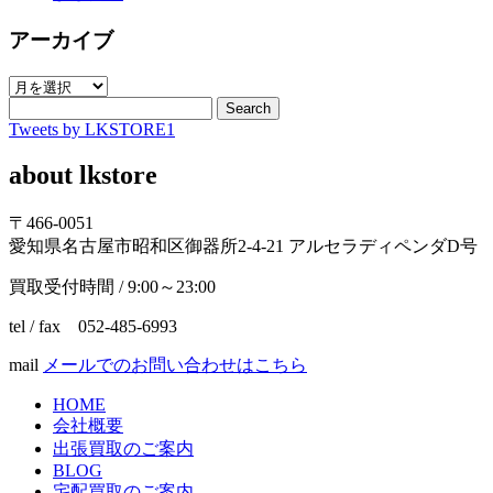
アーカイブ
ア
ー
Search
Tweets by LKSTORE1
カ
イ
about lkstore
ブ
〒466-0051
愛知県名古屋市昭和区御器所2-4-21 アルセラディペンダD号
買取受付時間 / 9:00～23:00
tel / fax 052-485-6993
mail
メールでのお問い合わせはこちら
HOME
会社概要
出張買取のご案内
BLOG
宅配買取のご案内