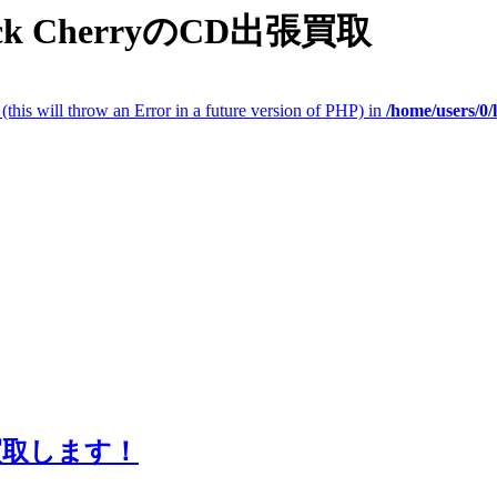
lack CherryのCD出張買取
(this will throw an Error in a future version of PHP) in
/home/users/0
ルを買取します！