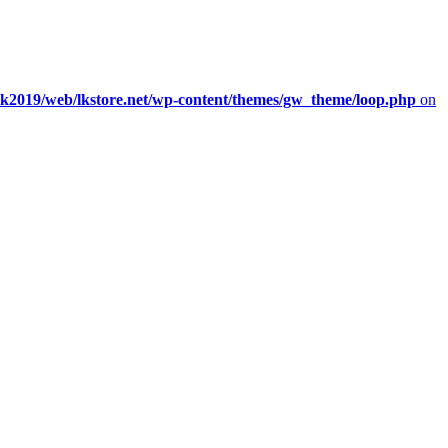
/lk2019/web/lkstore.net/wp-content/themes/gw_theme/loop.php
on