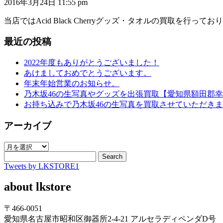
2016年3月24日 11:55 pm
当店ではAcid Black Cherryグッズ・タオルの買取を行ってお
最近の投稿
2022年度もありがとうございました！
あけましておめでとうございます。
年末年始営業のお知らせ。
乃木坂46の生写真やグッズを出張買取【愛知県額田郡
お持ち込みで乃木坂46の生写真を買取させていただき
アーカイブ
ア
ー
Search
Tweets by LKSTORE1
カ
イ
about lkstore
ブ
〒466-0051
愛知県名古屋市昭和区御器所2-4-21 アルセラディペンダD号