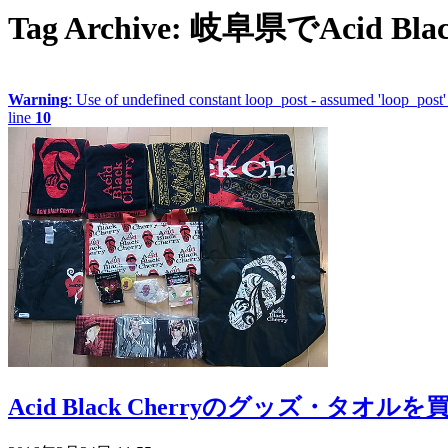
Tag Archive: 岐阜県でAcid B
Warning
: Use of undefined constant loop_post - assumed 'loop_post' 
line
10
Acid Black Cherryのグッズ・タオ