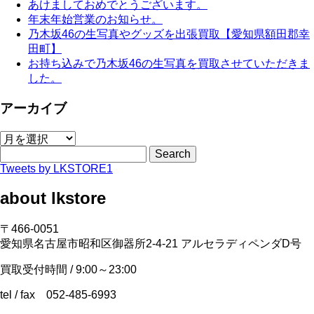
あけましておめでとうございます。
年末年始営業のお知らせ。
乃木坂46の生写真やグッズを出張買取【愛知県額田郡幸
田町】
お持ち込みで乃木坂46の生写真を買取させていただきま
した。
アーカイブ
ア
ー
Search
カ
Tweets by LKSTORE1
イ
about lkstore
ブ
〒466-0051
愛知県名古屋市昭和区御器所2-4-21 アルセラディペンダD号
買取受付時間 / 9:00～23:00
tel / fax 052-485-6993