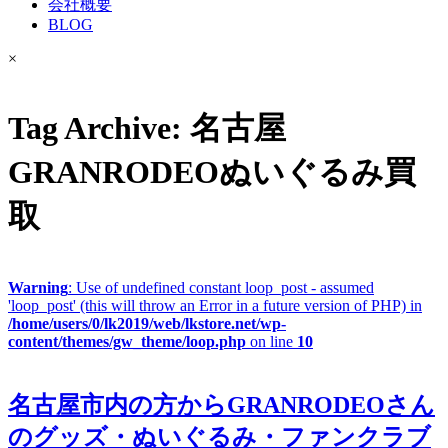
会社概要
BLOG
×
Tag Archive: 名古屋
GRANRODEOぬいぐるみ買
取
Warning
: Use of undefined constant loop_post - assumed
'loop_post' (this will throw an Error in a future version of PHP) in
/home/users/0/lk2019/web/lkstore.net/wp-
content/themes/gw_theme/loop.php
on line
10
名古屋市内の方からGRANRODEOさん
のグッズ・ぬいぐるみ・ファンクラブ