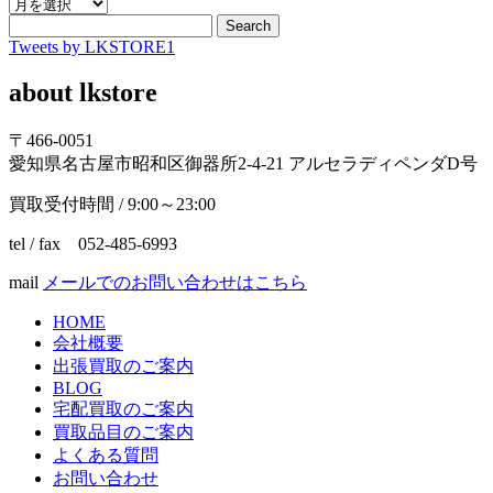
ア
ー
Search
Tweets by LKSTORE1
カ
イ
about lkstore
ブ
〒466-0051
愛知県名古屋市昭和区御器所2-4-21 アルセラディペンダD号
買取受付時間 / 9:00～23:00
tel / fax 052-485-6993
mail
メールでのお問い合わせはこちら
HOME
会社概要
出張買取のご案内
BLOG
宅配買取のご案内
買取品目のご案内
よくある質問
お問い合わせ