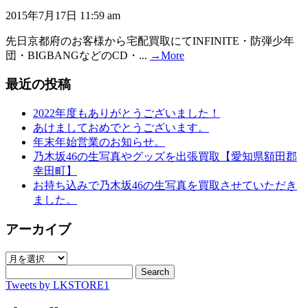
2015年7月17日 11:59 am
先日京都府のお客様から宅配買取にてINFINITE・防弾少年
団・BIGBANGなどのCD・...
→More
最近の投稿
2022年度もありがとうございました！
あけましておめでとうございます。
年末年始営業のお知らせ。
乃木坂46の生写真やグッズを出張買取【愛知県額田郡
幸田町】
お持ち込みで乃木坂46の生写真を買取させていただき
ました。
アーカイブ
ア
ー
Search
Tweets by LKSTORE1
カ
イ