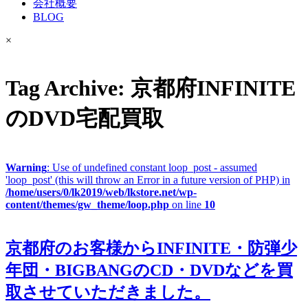
会社概要
BLOG
×
Tag Archive: 京都府INFINITE
のDVD宅配買取
Warning
: Use of undefined constant loop_post - assumed
'loop_post' (this will throw an Error in a future version of PHP) in
/home/users/0/lk2019/web/lkstore.net/wp-
content/themes/gw_theme/loop.php
on line
10
京都府のお客様からINFINITE・防弾少
年団・BIGBANGのCD・DVDなどを買
取させていただきました。