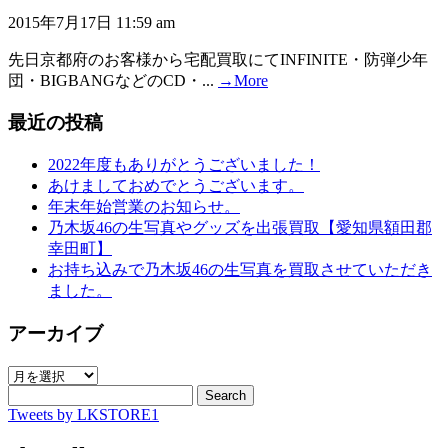
2015年7月17日 11:59 am
先日京都府のお客様から宅配買取にてINFINITE・防弾少年
団・BIGBANGなどのCD・...
→More
最近の投稿
2022年度もありがとうございました！
あけましておめでとうございます。
年末年始営業のお知らせ。
乃木坂46の生写真やグッズを出張買取【愛知県額田郡
幸田町】
お持ち込みで乃木坂46の生写真を買取させていただき
ました。
アーカイブ
ア
ー
Search
Tweets by LKSTORE1
カ
イ