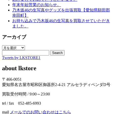
年末年始営業のお知らせ。
乃木坂46の生写真やグッズを出張買取【愛知県額田郡
幸田町】
お持ち込みで乃木坂46の生写真を買取させていただき
ました。
アーカイブ
ア
ー
Search
Tweets by LKSTORE1
カ
イ
about lkstore
ブ
〒466-0051
愛知県名古屋市昭和区御器所2-4-21 アルセラディペンダD号
買取受付時間 / 9:00～23:00
tel / fax 052-485-6993
mail
メールでのお問い合わせはこちら