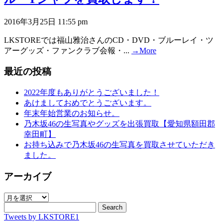
2016年3月25日 11:55 pm
LKSTOREでは福山雅治さんのCD・DVD・ブルーレイ・ツ
アーグッズ・ファンクラブ会報・...
→More
最近の投稿
2022年度もありがとうございました！
あけましておめでとうございます。
年末年始営業のお知らせ。
乃木坂46の生写真やグッズを出張買取【愛知県額田郡
幸田町】
お持ち込みで乃木坂46の生写真を買取させていただき
ました。
アーカイブ
ア
ー
Search
Tweets by LKSTORE1
カ