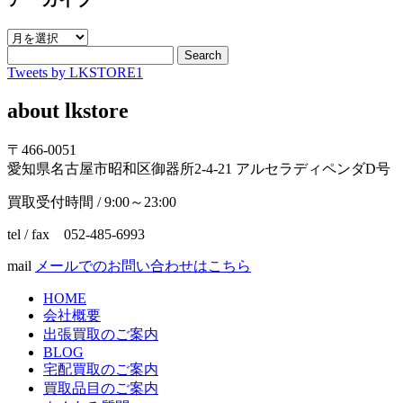
ア
ー
Search
Tweets by LKSTORE1
カ
イ
about lkstore
ブ
〒466-0051
愛知県名古屋市昭和区御器所2-4-21 アルセラディペンダD号
買取受付時間 / 9:00～23:00
tel / fax 052-485-6993
mail
メールでのお問い合わせはこちら
HOME
会社概要
出張買取のご案内
BLOG
宅配買取のご案内
買取品目のご案内