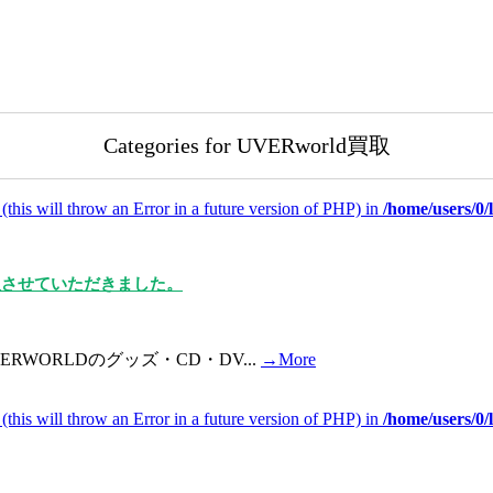
Categories for UVERworld買取
(this will throw an Error in a future version of PHP) in
/home/users/0
買取させていただきました。
ORLDのグッズ・CD・DV...
→More
(this will throw an Error in a future version of PHP) in
/home/users/0