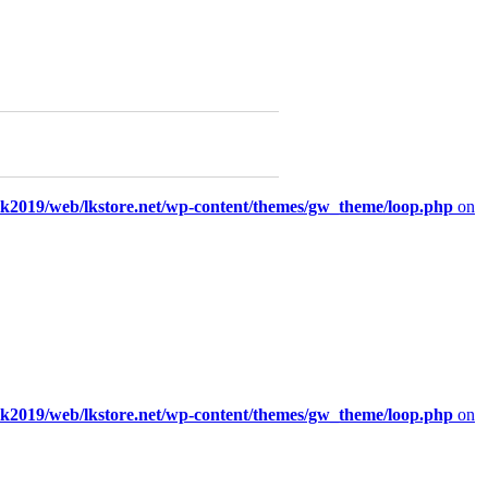
/lk2019/web/lkstore.net/wp-content/themes/gw_theme/loop.php
on
/lk2019/web/lkstore.net/wp-content/themes/gw_theme/loop.php
on