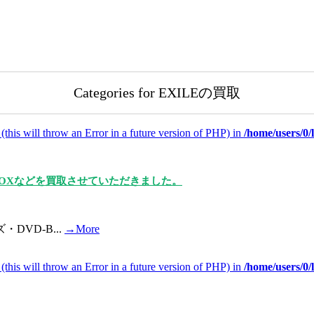
Categories for EXILEの買取
(this will throw an Error in a future version of PHP) in
/home/users/0
VD-BOXなどを買取させていただきました。
・DVD-B...
→More
(this will throw an Error in a future version of PHP) in
/home/users/0