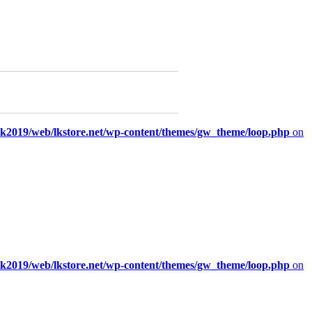
/lk2019/web/lkstore.net/wp-content/themes/gw_theme/loop.php
on
/lk2019/web/lkstore.net/wp-content/themes/gw_theme/loop.php
on