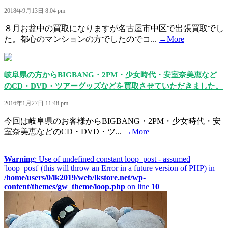
2018年9月13日 8:04 pm
８月お盆中の買取になりますが名古屋市中区で出張買取でし
た。都心のマンションの方でしたのでコ...
→More
岐阜県の方からBIGBANG・2PM・少女時代・安室奈美恵など
のCD・DVD・ツアーグッズなどを買取させていただきました。
2016年1月27日 11:48 pm
今回は岐阜県のお客様からBIGBANG・2PM・少女時代・安
室奈美恵などのCD・DVD・ツ...
→More
Warning
: Use of undefined constant loop_post - assumed
'loop_post' (this will throw an Error in a future version of PHP) in
/home/users/0/lk2019/web/lkstore.net/wp-
content/themes/gw_theme/loop.php
on line
10