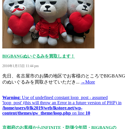
BIGBANGぬいぐるみを買取します！
2016年1月15日 11:44 pm
先日、名古屋市のお隣の地区でお客様のところでBIGBANG
のぬいぐるみを買取させていただき...
→More
Warning
: Use of undefined constant loop_post - assumed
'loop_post' (this will throw an Error in a future version of PHP) in
/home/users/0/lk2019/web/lkstore.net/wp-
content/themes/gw_theme/loop.php
on line
10
京都府のお客様からINFINITE・防弾少年団・BIGBANGの