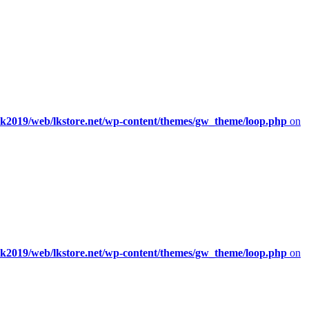
/lk2019/web/lkstore.net/wp-content/themes/gw_theme/loop.php
on
/lk2019/web/lkstore.net/wp-content/themes/gw_theme/loop.php
on