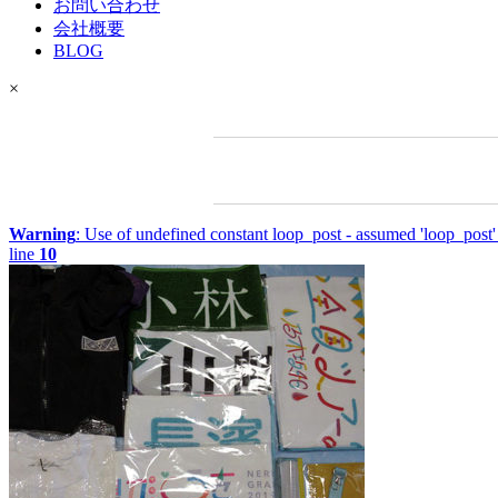
お問い合わせ
会社概要
BLOG
×
Warning
: Use of undefined constant loop_post - assumed 'loop_post' 
line
10