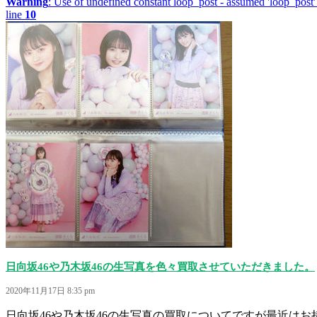
Warning
: Use of undefined constant loop_post - assumed 'loop_post' 
line
10
日向坂46や乃木坂46の生写真を色々買取させていただきました。
2020年11月17日 8:35 pm
日向坂46や乃木坂46の生写真の買取についてですが最近はお持