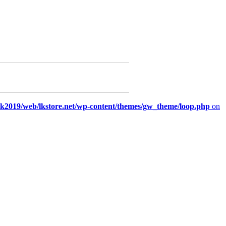
/lk2019/web/lkstore.net/wp-content/themes/gw_theme/loop.php
on