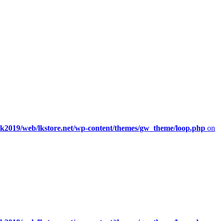
/lk2019/web/lkstore.net/wp-content/themes/gw_theme/loop.php
on