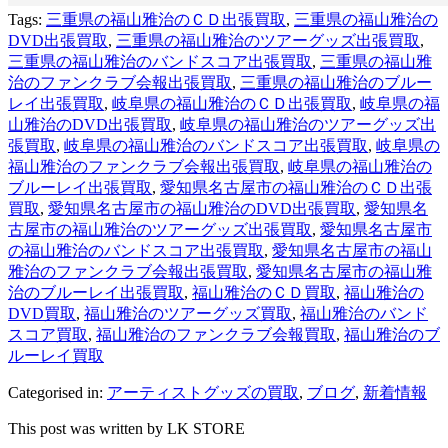
Tags:
三重県の福山雅治のＣＤ出張買取
,
三重県の福山雅治の
DVD出張買取
,
三重県の福山雅治のツアーグッズ出張買取
,
三重県の福山雅治のバンドスコア出張買取
,
三重県の福山雅
治のファンクラブ会報出張買取
,
三重県の福山雅治のブルー
レイ出張買取
,
岐阜県の福山雅治のＣＤ出張買取
,
岐阜県の福
山雅治のDVD出張買取
,
岐阜県の福山雅治のツアーグッズ出
張買取
,
岐阜県の福山雅治のバンドスコア出張買取
,
岐阜県の
福山雅治のファンクラブ会報出張買取
,
岐阜県の福山雅治の
ブルーレイ出張買取
,
愛知県名古屋市の福山雅治のＣＤ出張
買取
,
愛知県名古屋市の福山雅治のDVD出張買取
,
愛知県名
古屋市の福山雅治のツアーグッズ出張買取
,
愛知県名古屋市
の福山雅治のバンドスコア出張買取
,
愛知県名古屋市の福山
雅治のファンクラブ会報出張買取
,
愛知県名古屋市の福山雅
治のブルーレイ出張買取
,
福山雅治のＣＤ買取
,
福山雅治の
DVD買取
,
福山雅治のツアーグッズ買取
,
福山雅治のバンド
スコア買取
,
福山雅治のファンクラブ会報買取
,
福山雅治のブ
ルーレイ買取
Categorised in:
アーティストグッズの買取
,
ブログ
,
新着情報
This post was written by LK STORE