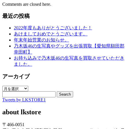
Comments are closed here.
最近の投稿
2022年度もありがとうございました！
あけましておめでとうございます。
年末年始営業のお知らせ。
乃木坂46の生写真やグッズを出張買取【愛知県額田郡
幸田町】
お持ち込みで乃木坂46の生写真を買取させていただき
ました。
アーカイブ
ア
ー
Search
Tweets by LKSTORE1
カ
イ
about lkstore
ブ
〒466-0051