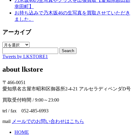
乃木坂46の生写真やグッズを出張買取【愛知県額田郡
幸田町】
お持ち込みで乃木坂46の生写真を買取させていただき
ました。
アーカイブ
ア
ー
Search
Tweets by LKSTORE1
カ
イ
about lkstore
ブ
〒466-0051
愛知県名古屋市昭和区御器所2-4-21 アルセラディペンダD号
買取受付時間 / 9:00～23:00
tel / fax 052-485-6993
mail
メールでのお問い合わせはこちら
HOME