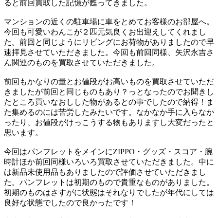
ると前回買取した記憶が甦ってきました。
マンションの近くの駐車場に車をとめてお客様のお部屋へ。
今回も可愛いわんこが２匹元気良くお出迎えしてくれまし
た。前回と同じようにリビングにお荷物がありましたので早
速拝見させていただきました。今回も前回同様、矢沢永吉さ
ん関連のものを買取させていただきました。
前回もかなりの量とお値段がお高いものを買取させていただ
きましたが前回と同じものもあり？っとなったのでお聞きし
たところ買いなおしした物があるとの事でしたので納得！ま
た集めるのには苦労したみたいです。なかなか手に入らなか
ったり、お値段がけっこうする物もありますし大変だったと
思います。
今回はパンフレットをメインにZIPPO・グッズ・スコア・腕
時計ほか前回同様いろいろ買取させていただきました。中に
は新品未使用品もありましたので評価させていただきまし
た。パンフレットは初期のもので貴重なものがありました。
初期のものはさすがに状態はそれなりでしたが年代にしては
良好な状態でしたので良かったです！