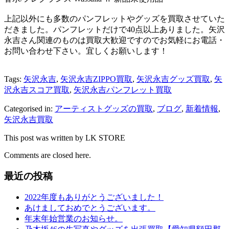
上記以外にも多数のパンフレットやグッズを買取させていた
だきました。パンフレットだけで40点以上ありました。矢沢
永吉さん関連のものは買取大歓迎ですのでお気軽にお電話・
お問い合わせ下さい。宜しくお願いします！
Tags:
矢沢永吉
,
矢沢永吉ZIPPO買取
,
矢沢永吉グッズ買取
,
矢
沢永吉スコア買取
,
矢沢永吉パンフレット買取
Categorised in:
アーティストグッズの買取
,
ブログ
,
新着情報
,
矢沢永吉買取
This post was written by LK STORE
Comments are closed here.
最近の投稿
2022年度もありがとうございました！
あけましておめでとうございます。
年末年始営業のお知らせ。