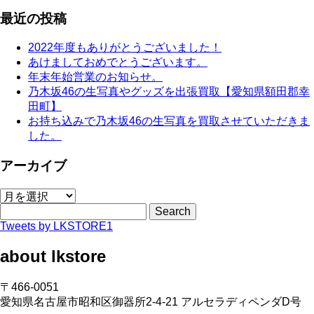
最近の投稿
2022年度もありがとうございました！
あけましておめでとうございます。
年末年始営業のお知らせ。
乃木坂46の生写真やグッズを出張買取【愛知県額田郡幸
田町】
お持ち込みで乃木坂46の生写真を買取させていただきま
した。
アーカイブ
ア
ー
Search
カ
Tweets by LKSTORE1
イ
about lkstore
ブ
〒466-0051
愛知県名古屋市昭和区御器所2-4-21 アルセラディペンダD号