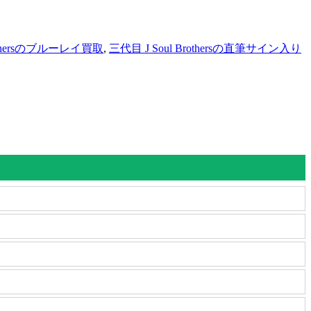
rothersのブルーレイ買取
,
三代目 J Soul Brothersの直筆サイン入り